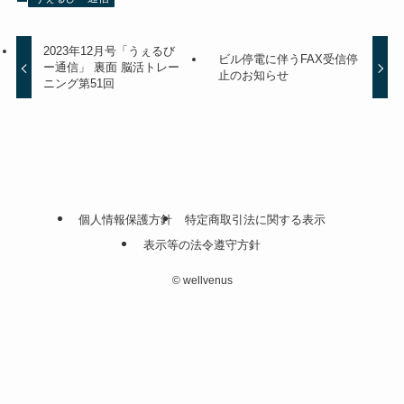
2023年12月号「うぇるび
ビル停電に伴うFAX受信停
ー通信」 裏面 脳活トレー
止のお知らせ
ニング第51回
個人情報保護方針
特定商取引法に関する表示
表示等の法令遵守方針
©
wellvenus